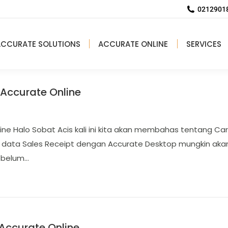
02129018
ACCURATE SOLUTIONS
ACCURATE ONLINE
SERVICES
 Accurate Online
ine Halo Sobat Acis kali ini kita akan membahas tentang Cara
 data Sales Receipt dengan Accurate Desktop mungkin akan 
sebelum…
 Accurate Online