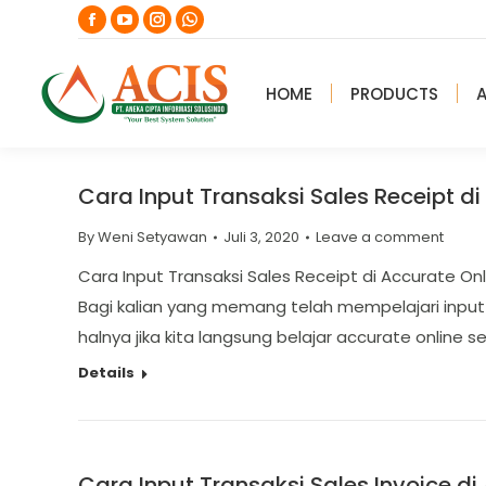
Facebook
YouTube
Instagram
Whatsapp
page
page
page
page
opens
opens
opens
opens
HOME
PRODUCTS
in
in
in
in
new
new
new
new
window
window
window
window
Cara Input Transaksi Sales Receipt di
By
Weni Setyawan
Juli 3, 2020
Leave a comment
Cara Input Transaksi Sales Receipt di Accurate Onl
Bagi kalian yang memang telah mempelajari input
halnya jika kita langsung belajar accurate online 
Details
Cara Input Transaksi Sales Invoice di