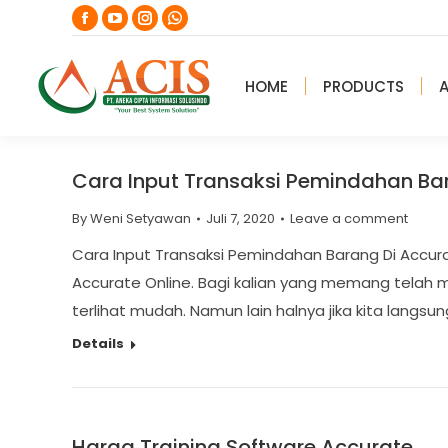
Facebook
YouTube
Instagram
Whatsapp
page
page
page
page
opens
opens
opens
opens
HOME
PRODUCTS
in
in
in
in
new
new
new
new
window
window
window
window
Cara Input Transaksi Pemindahan Bar
By
Weni Setyawan
Juli 7, 2020
Leave a comment
Cara Input Transaksi Pemindahan Barang Di Accura
Accurate Online. Bagi kalian yang memang telah
terlihat mudah. Namun lain halnya jika kita langsu
Details
Harga Training Software Accurate