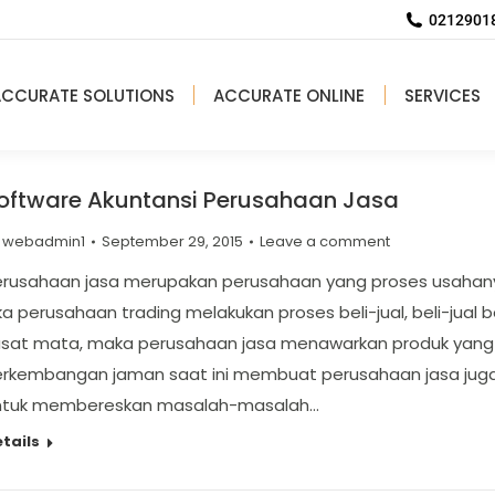
02129018
ACCURATE SOLUTIONS
ACCURATE ONLINE
SERVICES
oftware Akuntansi Perusahaan Jasa
y
webadmin1
September 29, 2015
Leave a comment
erusahaan jasa merupakan perusahaan yang proses usahan
ka perusahaan trading melakukan proses beli-jual, beli-jual 
asat mata, maka perusahaan jasa menawarkan produk yang t
erkembangan jaman saat ini membuat perusahaan jasa juga
ntuk membereskan masalah-masalah…
tails