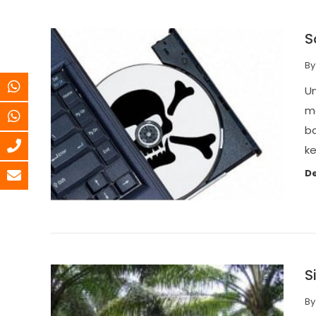
S
B
Un
ma
ba
ke
De
S
B