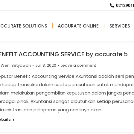
02129018
ACCURATE SOLUTIONS
ACCURATE ONLINE
SERVICES
ENEFIT ACCOUNTING SERVICE by accurate 5
y
Weni Setyawan
Juli 8, 2020
Leave a comment
putar Benefit Accounting Service Akuntansi adalah seni p
erhadap transaksi dalam suatu perusahaan untuk mendapat
alam melakukan pengambilan keputusan dalam jangka pende
erbagai pihak. Akuntansi sangat dibutuhkan setiap perusa
ministrasi dan pelaporan yang nantinya akan…
tails