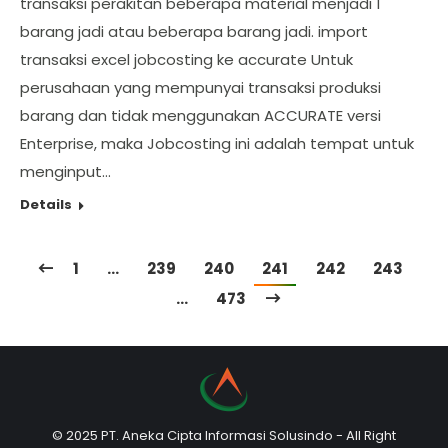
transaksi perakitan beberapa material menjadi 1
barang jadi atau beberapa barang jadi. import
transaksi excel jobcosting ke accurate Untuk
perusahaan yang mempunyai transaksi produksi
barang dan tidak menggunakan ACCURATE versi
Enterprise, maka Jobcosting ini adalah tempat untuk
menginput…
Details
1
…
239
240
241
242
243
…
473
© 2025 PT. Aneka Cipta Informasi Solusindo - All Right