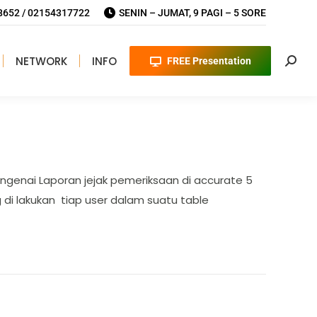
652 / 02154317722
SENIN – JUMAT, 9 PAGI – 5 SORE
NETWORK
INFO
FREE Presentation
Searc
ngenai Laporan jejak pemeriksaan di accurate 5
di lakukan tiap user dalam suatu table