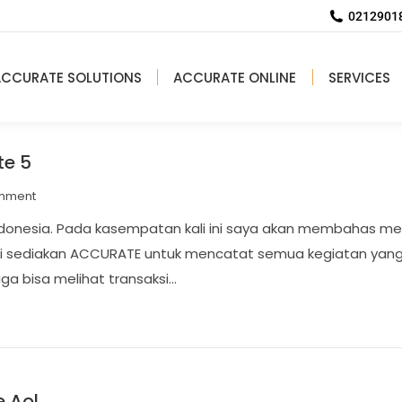
02129018
ACCURATE SOLUTIONS
ACCURATE ONLINE
SERVICES
te 5
omment
Indonesia. Pada kasempatan kali ini saya akan membahas me
di sediakan ACCURATE untuk mencatat semua kegiatan yang 
juga bisa melihat transaksi…
e Aol