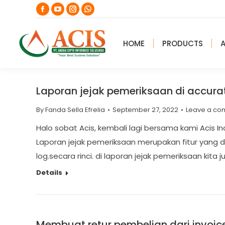
Facebook
YouTube
Instagram
Whatsapp
page
page
page
page
opens
opens
opens
opens
HOME
PRODUCTS
in
in
in
in
new
new
new
new
window
window
window
window
Laporan jejak pemeriksaan di accura
By
Fanda Sella Efrelia
September 27, 2022
Leave a c
Halo sobat Acis, kembali lagi bersama kami Acis 
Laporan jejak pemeriksaan merupakan fitur yang 
log.secara rinci. di laporan jejak pemeriksaan kita 
Details
Membuat retur pembelian dari invoic