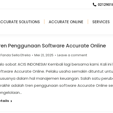
02129018
ACCURATE SOLUTIONS
ACCURATE ONLINE
SERVICES
ren Penggunaan Software Accurate Online
y
Fanda Sella Efrelia
Mei 21, 2025
Leave a comment
lo sobat ACIS INDONESIA! Kembali lagi bersama kami. Kali 
ftware Accurate Online. Pelaku usaha semakin dituntut un
hususnya dalam hal manajemen keuangan. Salah satu peruba
erakhir adalah tren penggunaan software Accurate Online 
engelolaan…
tails