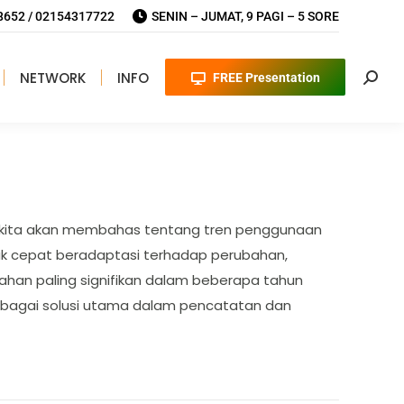
652 / 02154317722
SENIN – JUMAT, 9 PAGI – 5 SORE
NETWORK
INFO
FREE Presentation
Searc
ini kita akan membahas tentang tren penggunaan
tuk cepat beradaptasi terhadap perubahan,
han paling signifikan dalam beberapa tahun
sebagai solusi utama dalam pencatatan dan