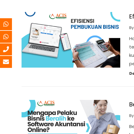
E
B
Ha
t
ku
p
De
B
B
Be