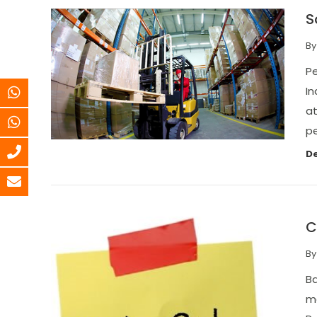
S
B
Pe
In
at
pe
De
C
B
B
m