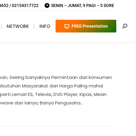
652 / 02154317722
SENIN – JUMAT, 9 PAGI – 5 SORE
NETWORK
INFO
FREE Presentation
Searc
ukan, Seiring banyaknya Permintaan dari konsumen
butuhan Masyarakat dari Harga Paling mahal
rti Lemari ES, Televisi, DVD Player, Kipas, Mesin
crowave dan lainya, Banya Pengusaha…