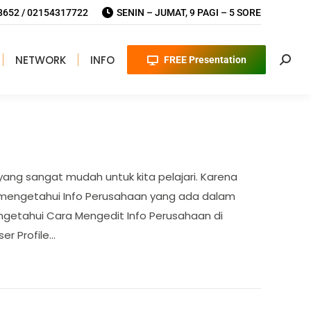
652 / 02154317722
SENIN – JUMAT, 9 PAGI – 5 SORE
NETWORK
INFO
FREE Presentation
Searc
ang sangat mudah untuk kita pelajari. Karena
 mengetahui Info Perusahaan yang ada dalam
engetahui Cara Mengedit Info Perusahaan di
er Profile…