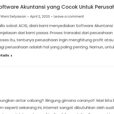
oftware Akuntansi yang Cocok Untuk Perusa
y
Weni Setyawan
April 2, 2020
Leave a comment
llo sobat ACIS, disini kami menyediakan Software Akuntans
njelasan dari kami yaaaa. Proses transaksi dari perusahaan 
oses itu, tentunya perusahaan ingin menghitung profit atau 
gi perusahaan adalah hal yang paling penting. Namun, untu
tails
bungkan antar cabang?. Bingung gimana caranya?. Mari kit
n seperti sekarang ini, internet sangat dibutuhkan oleh s