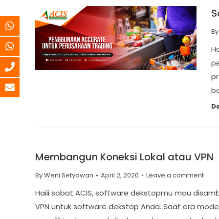
S
B
Ha
pe
pr
ba
De
Membangun Koneksi Lokal atau VPN
By
Weni Setyawan
April 2, 2020
Leave a comment
Haiii sobat ACIS, software dekstopmu mau disam
VPN untuk software dekstop Anda. Saat era moder