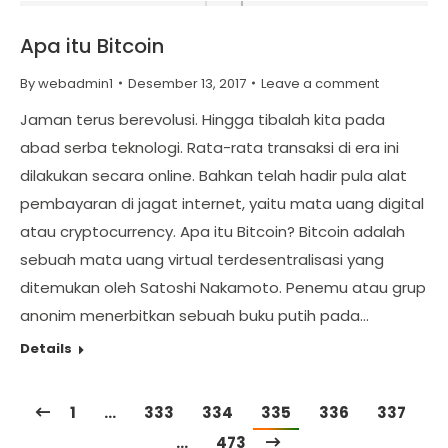
Apa itu Bitcoin
By
webadmin1
Desember 13, 2017
Leave a comment
Jaman terus berevolusi. Hingga tibalah kita pada
abad serba teknologi. Rata-rata transaksi di era ini
dilakukan secara online. Bahkan telah hadir pula alat
pembayaran di jagat internet, yaitu mata uang digital
atau cryptocurrency. Apa itu Bitcoin? Bitcoin adalah
sebuah mata uang virtual terdesentralisasi yang
ditemukan oleh Satoshi Nakamoto. Penemu atau grup
anonim menerbitkan sebuah buku putih pada…
Details
1
…
333
334
335
336
337
…
473