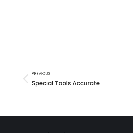
Project
PREVIOUS
navigation
Special Tools Accurate
Previous
project: