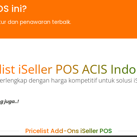
OS ini?
tur dan penawaran terbaik.
list iSeller POS ACIS Ind
terlengkap dengan harga kompetitif untuk solusi i
 juga..!
Pricelist Add-Ons iSeller POS