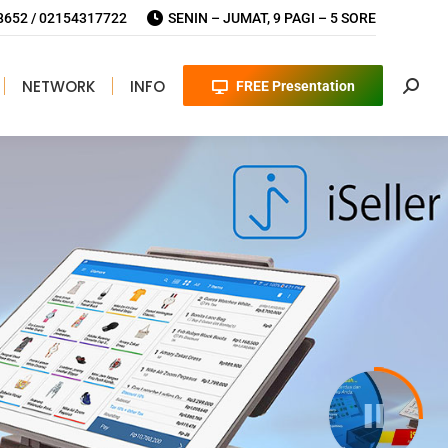
652 / 02154317722
SENIN – JUMAT, 9 PAGI – 5 SORE
NETWORK
INFO
FREE Presentation
Searc