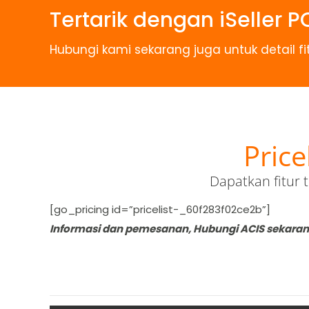
Tertarik dengan iSeller P
Hubungi kami sekarang juga untuk detail fi
Price
Dapatkan fitur 
[go_pricing id=”pricelist-_60f283f02ce2b”]
Informasi dan pemesanan, Hubungi ACIS sekarang