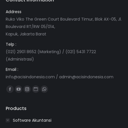
Address
Ruko Viko The Green Court Boulevard Timur, Blok AX-05, Jl.
Boulevard RT/RW 05/014,
Kapuk, Jakarta Barat
Telp :
(021) 2901 8652 (Marketing) / (021) 5431 7722
(Administrasi)
Email :
info@acisindonesia.com
/
admin@acisindonesia.com
Find us on:
Facebook
YouTube
Instagram
Website
Whatsapp
page
page
page
page
page
opens
opens
opens
opens
opens
Products
in
in
in
in
in
Software Akuntansi
new
new
new
new
new