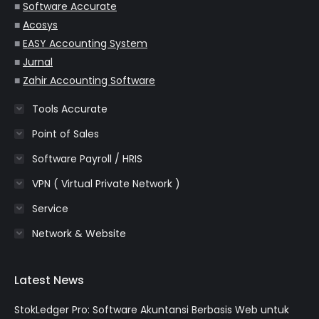
window
window
window
window
window
■
Software Accurate
■
Acosys
■
EASY Accounting System
■
Jurnal
■
Zahir Accounting Software
Tools Accurate
Point of Sales
Software Payroll / HRIS
VPN ( Virtual Private Network )
Service
Network & Website
Latest News
StokLedger Pro: Software Akuntansi Berbasis Web untuk