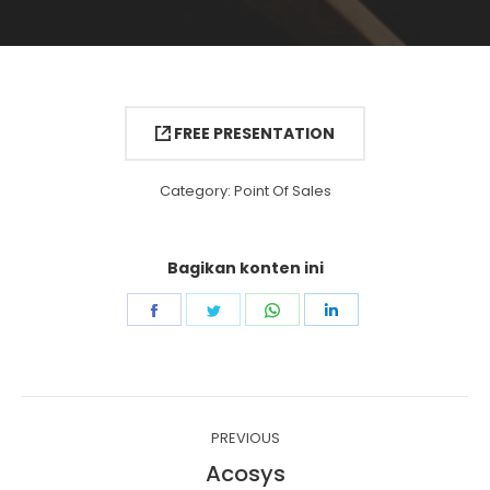
FREE PRESENTATION
Category:
Point Of Sales
Bagikan konten ini
Share
Share
Share
Share
on
on
on
on
Facebook
Twitter
WhatsApp
LinkedIn
Project
PREVIOUS
navigation
Acosys
Previous