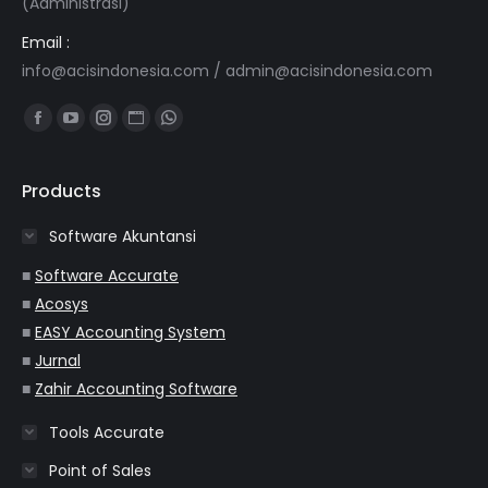
(Administrasi)
Email :
info@acisindonesia.com
/
admin@acisindonesia.com
Find us on:
Facebook
YouTube
Instagram
Website
Whatsapp
page
page
page
page
page
opens
opens
opens
opens
opens
Products
in
in
in
in
in
Software Akuntansi
new
new
new
new
new
window
window
window
window
window
■
Software Accurate
■
Acosys
■
EASY Accounting System
■
Jurnal
■
Zahir Accounting Software
Tools Accurate
Point of Sales