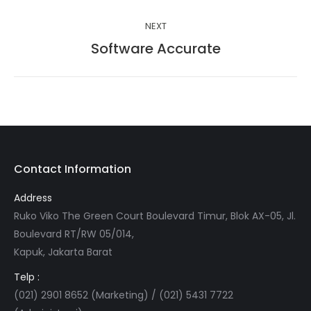
project:
NEXT
Software Accurate
Next
project:
Contact Information
Address
Ruko Viko The Green Court Boulevard Timur, Blok AX-05, Jl.
Boulevard RT/RW 05/014,
Kapuk, Jakarta Barat
Telp :
(021) 2901 8652 (Marketing) / (021) 5431 7722