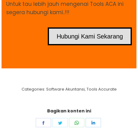
Untuk tau lebih jauh mengenai Tools ACA ini
segera hubungi kami..!!!
Hubungi Kami Sekarang
Categories:
Software Akuntansi
,
Tools Accurate
Bagikan konten ini
Share
Share
Share
Share
on
on
on
on