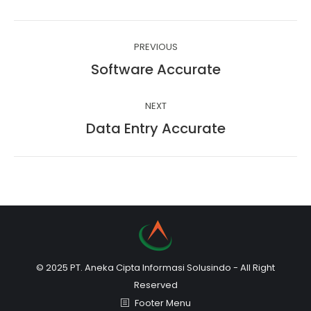
Facebook
Twitter
WhatsApp
LinkedIn
Project
PREVIOUS
navigation
Software Accurate
Previous
project:
NEXT
Data Entry Accurate
Next
project:
© 2025 PT. Aneka Cipta Informasi Solusindo - All Right
Reserved
Footer Menu