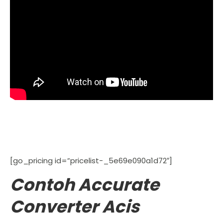
[go_pricing id=”pricelist-_5e69e090a1d72″]
Contoh Accurate
Converter Acis