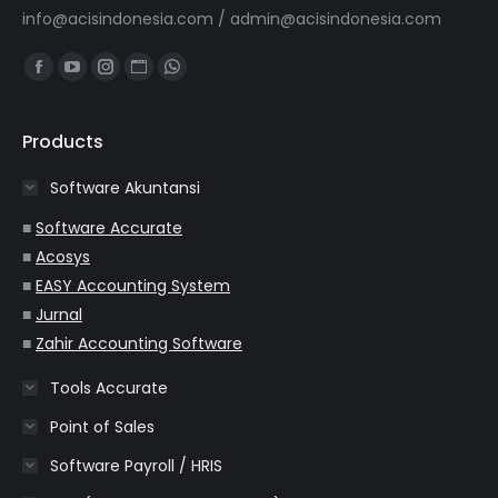
info@acisindonesia.com
/
admin@acisindonesia.com
Find us on:
Facebook
YouTube
Instagram
Website
Whatsapp
page
page
page
page
page
opens
opens
opens
opens
opens
Products
in
in
in
in
in
Software Akuntansi
new
new
new
new
new
window
window
window
window
window
■
Software Accurate
■
Acosys
■
EASY Accounting System
■
Jurnal
■
Zahir Accounting Software
Tools Accurate
Point of Sales
Software Payroll / HRIS