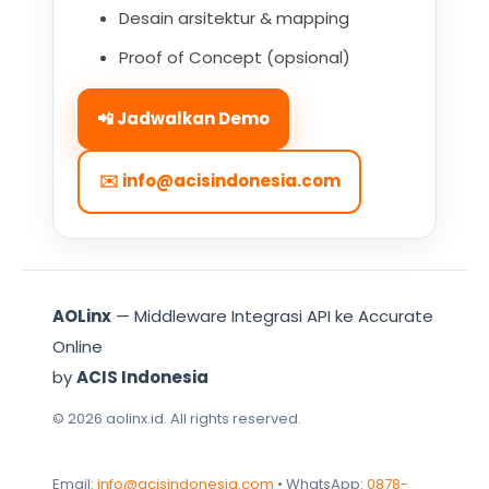
Desain arsitektur & mapping
Proof of Concept (opsional)
📲 Jadwalkan Demo
✉️
info@acisindonesia.com
AOLinx
— Middleware Integrasi API ke Accurate
Online
by
ACIS Indonesia
©
2026
aolinx.id. All rights reserved.
Email:
info@acisindonesia.com
• WhatsApp:
0878-