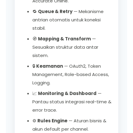
Accurate Online.
🔁
Queue & Retry
— Mekanisme
antrian otomatis untuk koneksi
stabil.
🧭
Mapping & Transform
—
Sesuaikan struktur data antar
sistem.
🔒
Keamanan
— OAuth2, Token
Management, Role-based Access,
Logging.
📈
Monitoring & Dashboard
—
Pantau status integrasi real-time &
error trace.
⚙️
Rules Engine
— Aturan bisnis &
akun default per channel.