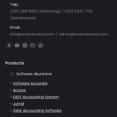
Telp :
(021) 2901 8652 (Marketing) / (021) 5431 7722
(Administrasi)
Email :
info@acisindonesia.com
/
admin@acisindonesia.com
Find us on:
Facebook
YouTube
Instagram
Website
Whatsapp
page
page
page
page
page
opens
opens
opens
opens
opens
Products
in
in
in
in
in
Software Akuntansi
new
new
new
new
new
window
window
window
window
window
■
Software Accurate
■
Acosys
■
EASY Accounting System
■
Jurnal
■
Zahir Accounting Software