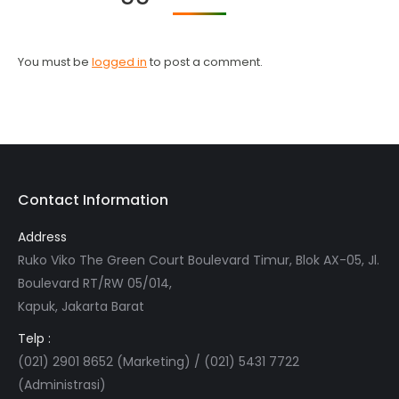
You must be
logged in
to post a comment.
Contact Information
Address
Ruko Viko The Green Court Boulevard Timur, Blok AX-05, Jl.
Boulevard RT/RW 05/014,
Kapuk, Jakarta Barat
Telp :
(021) 2901 8652 (Marketing) / (021) 5431 7722
(Administrasi)