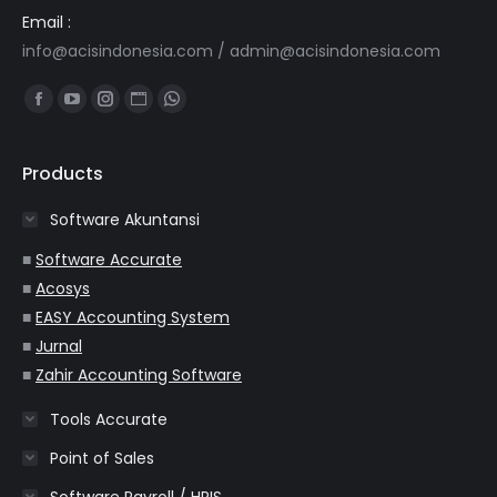
Email :
info@acisindonesia.com
/
admin@acisindonesia.com
Find us on:
Facebook
YouTube
Instagram
Website
Whatsapp
page
page
page
page
page
opens
opens
opens
opens
opens
Products
in
in
in
in
in
Software Akuntansi
new
new
new
new
new
window
window
window
window
window
■
Software Accurate
■
Acosys
■
EASY Accounting System
■
Jurnal
■
Zahir Accounting Software
Tools Accurate
Point of Sales
Software Payroll / HRIS