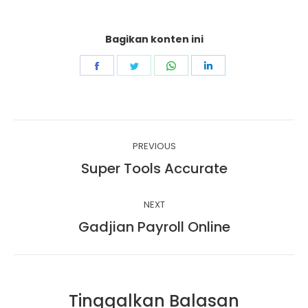
Bagikan konten ini
Share
Share
Share
Share
on
on
on
on
Facebook
Twitter
WhatsApp
LinkedIn
Project
PREVIOUS
navigation
Super Tools Accurate
Previous
project:
NEXT
Gadjian Payroll Online
Next
project:
Tinggalkan Balasan