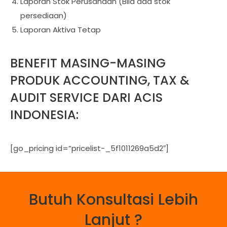
Laporan Stok Perusahaan (Bila ada stok
persediaan)
Laporan Aktiva Tetap
BENEFIT MASING-MASING
PRODUK ACCOUNTING, TAX &
AUDIT SERVICE DARI ACIS
INDONESIA:
[go_pricing id=”pricelist-_5f1011269a5d2″]
Butuh Konsultasi Lebih
Lanjut ?