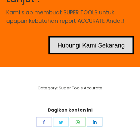
Kami siap membuat SUPER TOOLS untuk
apapun kebutuhan report ACCURATE Anda..!!
Hubungi Kami Sekarang
Category:
Super Tools Accurate
Bagikan konten ini
Share
Share
Share
Share
on
on
on
on