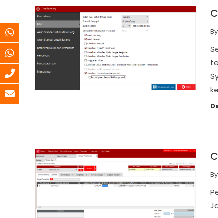
C
B
Se
t
Sy
ke
De
C
B
P
Ja