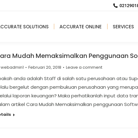
02129018
ACCURATE SOLUTIONS
ACCURATE ONLINE
SERVICES
ara Mudah Memaksimalkan Penggunaan Sof
y
webadmin1
Februari 20, 2018
Leave a comment
akah anda adalah Staff di salah satu perusahaan atau Sup
elalu bergelut dengan pembukuan perusahaan yang merupaka
lalui laporan keuangan? Maka perhatikanlah input data tran
alam artikel Cara Mudah Memaksimalkan penggunaan Softwar
tails