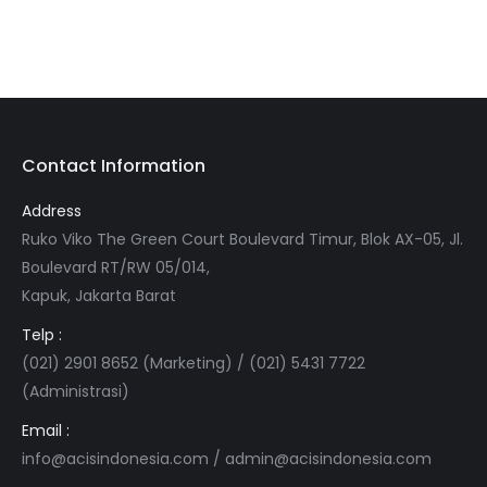
Contact Information
Address
Ruko Viko The Green Court Boulevard Timur, Blok AX-05, Jl.
Boulevard RT/RW 05/014,
Kapuk, Jakarta Barat
Telp :
(021) 2901 8652 (Marketing) / (021) 5431 7722
(Administrasi)
Email :
info@acisindonesia.com
/
admin@acisindonesia.com