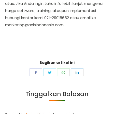
atas. Jika Anda ingin tahu info lebih lanjut mengenai
harga software, training, ataupun implementasi
hubungi kantor kami 021-29018652 atau email ke
marketing@acisindonesia.com
Bagikan artikel ini
Share
Share
Share
Share
on
on
on
on
Facebook
Twitter
WhatsApp
LinkedIn
Tinggalkan Balasan