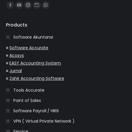
Find us on:
Facebook
YouTube
Instagram
Website
Whatsapp
page
page
page
page
page
opens
opens
opens
opens
opens
Products
in
in
in
in
in
Software Akuntansi
new
new
new
new
new
window
window
window
window
window
■
Software Accurate
■
Acosys
■
EASY Accounting System
■
Jurnal
■
Zahir Accounting Software
Tools Accurate
Point of Sales
Software Payroll / HRIS
VPN ( Virtual Private Network )
Service