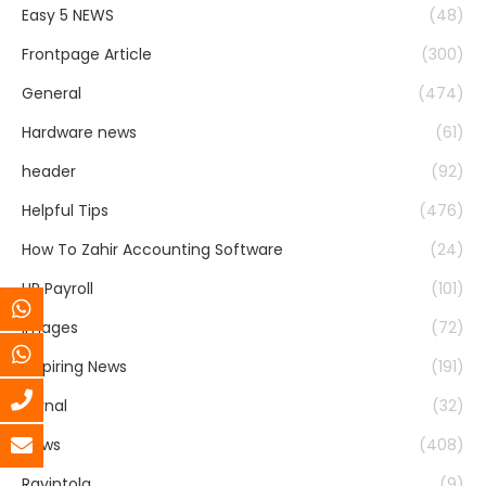
Easy 5 NEWS
(48)
Frontpage Article
(300)
General
(474)
Hardware news
(61)
header
(92)
Helpful Tips
(476)
How To Zahir Accounting Software
(24)
HR Payroll
(101)
Images
(72)
Inspiring News
(191)
Jurnal
(32)
News
(408)
Ravintola
(9)