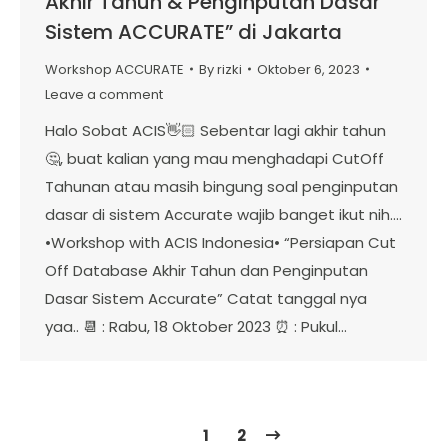
Akhir Tahun & Penginputan Dasar
Sistem ACCURATE” di Jakarta
Workshop ACCURATE
By
rizki
Oktober 6, 2023
Leave a comment
Halo Sobat ACIS👋🏻 Sebentar lagi akhir tahun
🤔, buat kalian yang mau menghadapi CutOff
Tahunan atau masih bingung soal penginputan
dasar di sistem Accurate wajib banget ikut nih….
•Workshop with ACIS Indonesia• “Persiapan Cut
Off Database Akhir Tahun dan Penginputan
Dasar Sistem Accurate” Catat tanggal nya
yaa.. 📆 : Rabu, 18 Oktober 2023 ⏰ : Pukul…
1
2