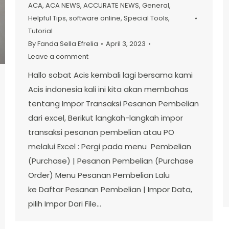
ACA
,
ACA NEWS
,
ACCURATE NEWS
,
General
,
Helpful Tips
,
software online
,
Special Tools
,
Tutorial
By
Fanda Sella Efrelia
April 3, 2023
Leave a comment
Hallo sobat Acis kembali lagi bersama kami
Acis indonesia kali ini kita akan membahas
tentang Impor Transaksi Pesanan Pembelian
dari excel, Berikut langkah-langkah impor
transaksi pesanan pembelian atau PO
melalui Excel : Pergi pada menu Pembelian
(Purchase) | Pesanan Pembelian (Purchase
Order) Menu Pesanan Pembelian Lalu
ke Daftar Pesanan Pembelian | Impor Data,
pilih Impor Dari File…