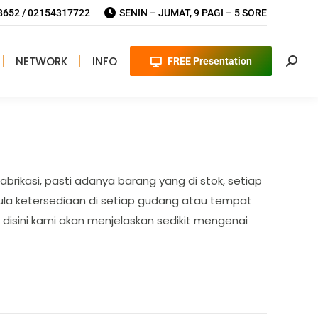
652 / 02154317722
SENIN – JUMAT, 9 PAGI – 5 SORE
NETWORK
INFO
FREE Presentation
Searc
brikasi, pasti adanya barang yang di stok, setiap
pula ketersediaan di setiap gudang atau tempat
 disini kami akan menjelaskan sedikit mengenai