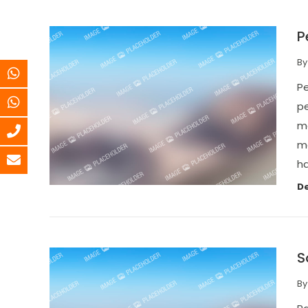
P
B
Pe
pe
me
m
ha
De
S
B