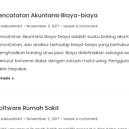
encatatan Akuntansi Biaya-biaya
y
webadmin1
November 3, 2017
Leave a comment
ncatatan Akuntansi Biaya-biaya adalah suatu bidang akunt
ncatatan, dan analisa terhadap biaya-biaya yang berhubun
nghasilkan barang atau jasa. Biaya didefinisikan sebagai
enurut konvensi diukur dengan satuan mata uang. Penggun
bis terpakai…
tails
oftware Rumah Sakit
y
webadmin1
November 2, 2017
Leave a comment