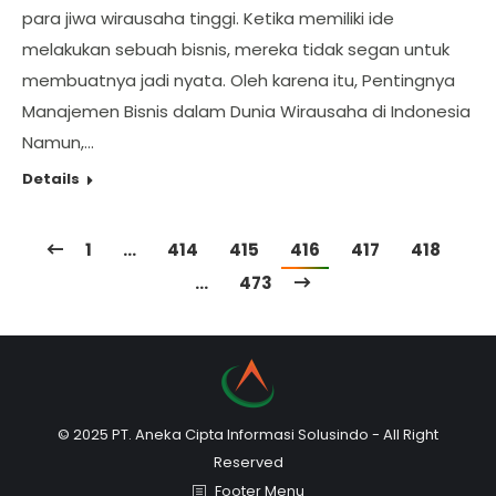
para jiwa wirausaha tinggi. Ketika memiliki ide
melakukan sebuah bisnis, mereka tidak segan untuk
membuatnya jadi nyata. Oleh karena itu, Pentingnya
Manajemen Bisnis dalam Dunia Wirausaha di Indonesia
Namun,…
Details
1
…
414
415
416
417
418
…
473
© 2025 PT. Aneka Cipta Informasi Solusindo - All Right
Reserved
Footer Menu