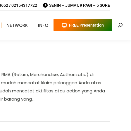
652 / 02154317722
SENIN – JUMAT, 9 PAGI – 5 SORE
NETWORK
INFO
FREE Presentation
Searc
r RMA (Return, Merchandise, Authorizatio) di
n mudah mencatat klaim pelanggan Anda atas
udah mencatat aktifitas atau action yang Anda
ir barang yang…