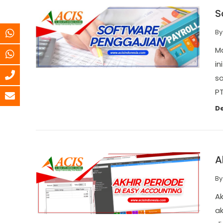
S
By
M
in
so
P
De
A
By
Ak
ak