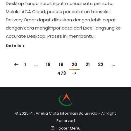
Desktop tanpa harus input manual satu per satu.
Melalui ACA Cloud, proses pencatatan transaksi
Delivery Order dapat dilakukan dengan lebih cepat
dengan cara mengimpor data dari Excel langsung ke
Accurate Desktop. Proses ini membantu…
Details
1
…
18
19
20
21
22
…
473
© 2025 PT. Aneka Cipta Informasi Solusindo - All Right
Reserved
Footer Menu