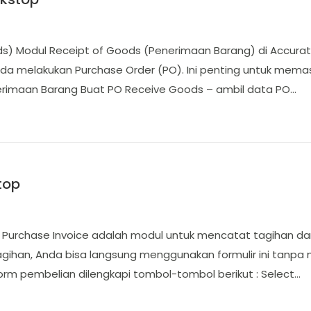
ods) Modul Receipt of Goods (Penerimaan Barang) di Accur
da melakukan Purchase Order (PO). Ini penting untuk mem
enerimaan Barang Buat PO Receive Goods – ambil data PO…
top
tur Purchase Invoice adalah modul untuk mencatat tagihan da
tagihan, Anda bisa langsung menggunakan formulir ini tanp
orm pembelian dilengkapi tombol-tombol berikut : Select…