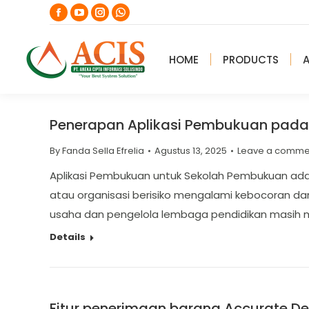
Facebook
YouTube
Instagram
Whatsapp
page
page
page
page
opens
opens
opens
opens
HOME
PRODUCTS
in
in
in
in
new
new
new
new
window
window
window
window
Penerapan Aplikasi Pembukuan pada
By
Fanda Sella Efrelia
Agustus 13, 2025
Leave a comme
Aplikasi Pembukuan untuk Sekolah Pembukuan ada
atau organisasi berisiko mengalami kebocoran da
usaha dan pengelola lembaga pendidikan masih me
Details
Fitur penerimaan barang Accurate D