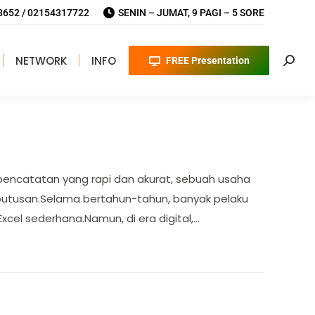
652 / 02154317722
SENIN – JUMAT, 9 PAGI – 5 SORE
NETWORK
INFO
FREE Presentation
Searc
encatatan yang rapi dan akurat, sebuah usaha
eputusan.Selama bertahun-tahun, banyak pelaku
cel sederhana.Namun, di era digital,…