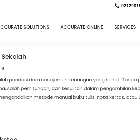
02129018
ACCURATE SOLUTIONS
ACCURATE ONLINE
SERVICES
 Sekolah
nt
lah pondasi dari manajemen keuangan yang sehat. Tanpa p
na, salah perhitungan, dan kesulitan dalam pengambilan k
ngandalkan metode manual buku tulis, nota kertas, atau Ex
ekstop