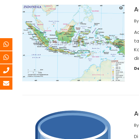
A
B
Ac
ta
Ka
d
De
A
B
D