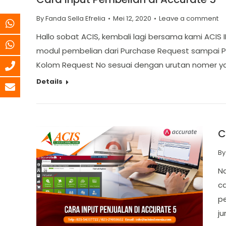
By
Fanda Sella Efrelia
Mei 12, 2020
Leave a comment
Hallo sobat ACIS, kembali lagi bersama kami ACIS 
modul pembelian dari Purchase Request sampai P
Kolom Request No sesuai dengan urutan nomer y
Details
C
B
Na
ca
pe
j