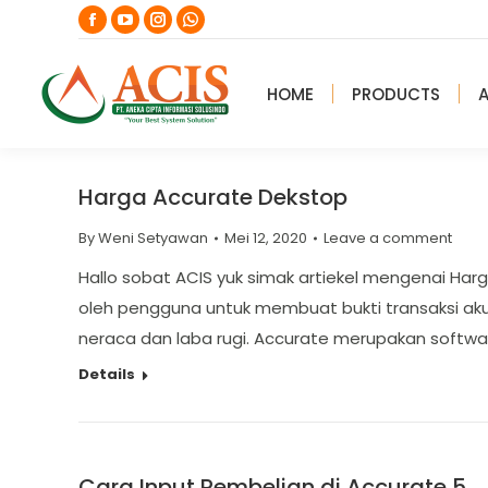
Facebook
YouTube
Instagram
Whatsapp
page
page
page
page
opens
opens
opens
opens
HOME
PRODUCTS
in
in
in
in
new
new
new
new
window
window
window
window
Harga Accurate Dekstop
By
Weni Setyawan
Mei 12, 2020
Leave a comment
Hallo sobat ACIS yuk simak artiekel mengenai Ha
oleh pengguna untuk membuat bukti transaksi aku
neraca dan laba rugi. Accurate merupakan softw
Details
Cara Input Pembelian di Accurate 5