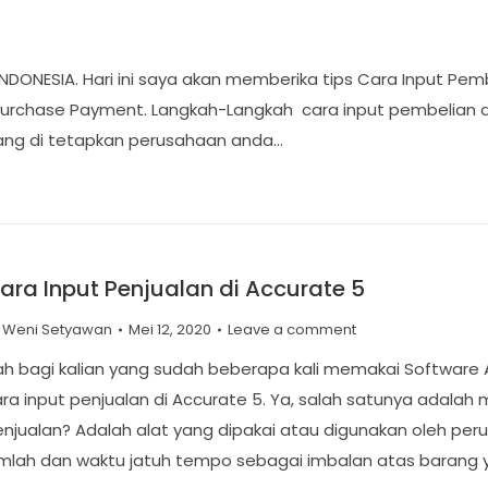
INDONESIA. Hari ini saya akan memberika tips Cara Input Pe
urchase Payment. Langkah-Langkah cara input pembelian di
ang di tetapkan perusahaan anda…
ara Input Penjualan di Accurate 5
y
Weni Setyawan
Mei 12, 2020
Leave a comment
h bagi kalian yang sudah beberapa kali memakai Software 
ra input penjualan di Accurate 5. Ya, salah satunya adalah 
njualan? Adalah alat yang dipakai atau digunakan oleh per
umlah dan waktu jatuh tempo sebagai imbalan atas barang