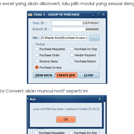
 file excel yang akan dikonvert, lalu pilih modul yang sesuai de
 kita Convert akan muncul notif seperti ini