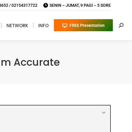
652 / 02154317722
SENIN – JUMAT, 9 PAGI – 5 SORE
NETWORK
INFO
FREE Presentation
Searc
am Accurate