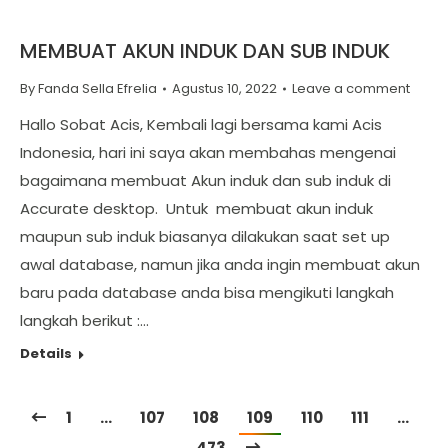
MEMBUAT AKUN INDUK DAN SUB INDUK
By
Fanda Sella Efrelia
Agustus 10, 2022
Leave a comment
Hallo Sobat Acis, Kembali lagi bersama kami Acis
Indonesia, hari ini saya akan membahas mengenai
bagaimana membuat Akun induk dan sub induk di
Accurate desktop. Untuk membuat akun induk
maupun sub induk biasanya dilakukan saat set up
awal database, namun jika anda ingin membuat akun
baru pada database anda bisa mengikuti langkah
langkah berikut :…
Details
1
…
107
108
109
110
111
…
473