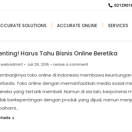
02129018
ACCURATE SOLUTIONS
ACCURATE ONLINE
SERVICES
enting! Harus Tahu Bisnis Online Beretika
y
webadmin1
Juli 26, 2016
Leave a comment
mbanjirnya toko online di Indonesia membawa keuntungan s
erbeda. Toko online dengan memanfaatkan media sosial mi
reka yang tertarik membeli. Namun di sisi lain, berpoten
dak berkepentingan dengan produk yang dijual, namun menja
ipahami…
tails