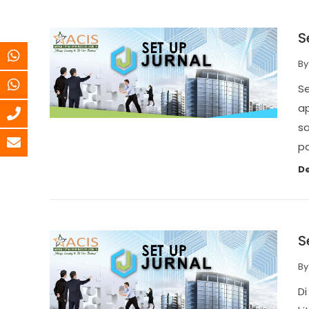
S
B
Se
ap
sa
p
De
S
B
Di