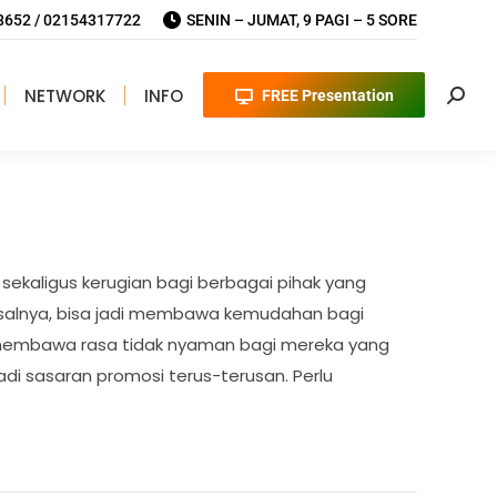
652 / 02154317722
SENIN – JUMAT, 9 PAGI – 5 SORE
NETWORK
INFO
FREE Presentation
Searc
ekaligus kerugian bagi berbagai pihak yang
salnya, bisa jadi membawa kemudahan bagi
si membawa rasa tidak nyaman bagi mereka yang
di sasaran promosi terus-terusan. Perlu