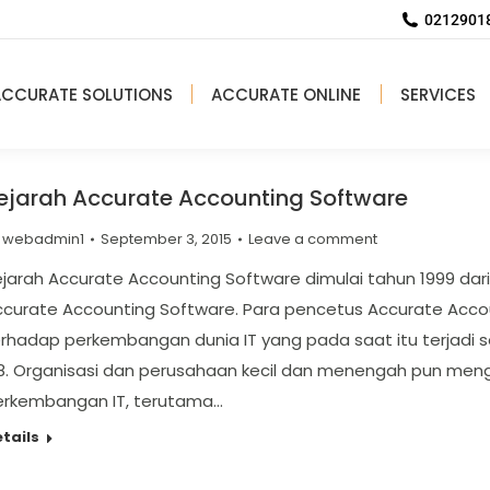
02129018
ACCURATE SOLUTIONS
ACCURATE ONLINE
SERVICES
ejarah Accurate Accounting Software
y
webadmin1
September 3, 2015
Leave a comment
jarah Accurate Accounting Software dimulai tahun 1999 dar
ccurate Accounting Software. Para pencetus Accurate Acco
rhadap perkembangan dunia IT yang pada saat itu terjadi se
98. Organisasi dan perusahaan kecil dan menengah pun men
erkembangan IT, terutama…
tails