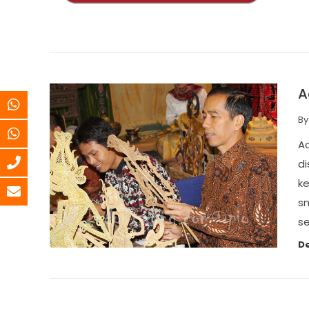
A
B
Ac
di
ke
s
s
De