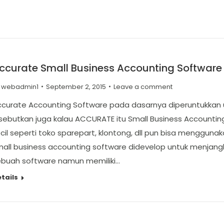
ccurate Small Business Accounting Software
y
webadmin1
September 2, 2015
Leave a comment
curate Accounting Software pada dasarnya diperuntukkan u
sebutkan juga kalau ACCURATE itu Small Business Accounti
cil seperti toko sparepart, klontong, dll pun bisa menggun
mall business accounting software didevelop untuk menja
ebuah software namun memiliki…
tails