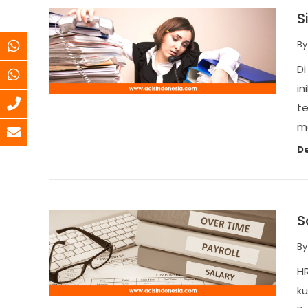
S
B
Di
in
te
m
De
S
B
H
ku