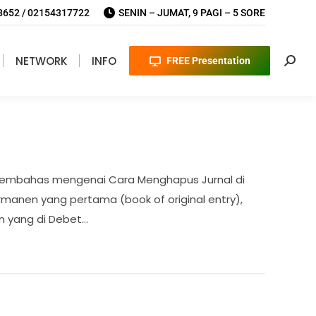
652 / 02154317722
SENIN – JUMAT, 9 PAGI – 5 SORE
NETWORK
INFO
FREE Presentation
Searc
an membahas mengenai Cara Menghapus Jurnal di
rmanen yang pertama (book of original entry),
n yang di Debet…