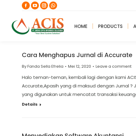
Facebook
YouTube
Instagram
Whatsapp
page
page
page
page
opens
opens
opens
opens
HOME
PRODUCTS
in
in
in
in
new
new
new
new
window
window
window
window
Cara Menghapus Jurnal di Accurate
By
Fanda Sella Efrelia
Mei 12, 2020
Leave a comment
Halo teman-teman, kembali lagi dengan kami ACIS
Accurate,Apasih yang di maksud dengan Jurnal ? J
yang digunakan untuk mencatat transaksi keuan
Details
Menyediakan Software Akuntansi