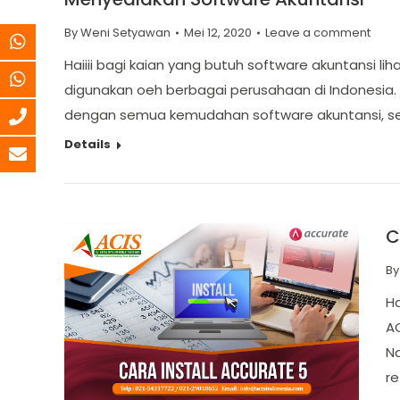
By
Weni Setyawan
Mei 12, 2020
Leave a comment
Haiiii bagi kaian yang butuh software akuntansi l
digunakan oeh berbagai perusahaan di Indonesia.
dengan semua kemudahan software akuntansi, se
Details
C
B
Ha
A
Na
re