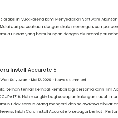
ihat artikel ini yukk karena kami Menyediakan Software Akunt
 Mulai dari perusahaan dengan skala menengah, sampai per
mua urusan yang berhubungan dengan akuntansi perusahaa
ara Install Accurate 5
y
Weni Setyawan
Mei 12, 2020
Leave a comment
lo, teman teman kembali kembali lagi bersama kami Tim Aci
CCURATE 5. Nah mungkin bagi sebagian kalangan sudah menge
mun tidak semua orang mengerti dan selayaknya dibuat art
ferensi. Inilah Cara Install Accurate 5 sebagai berikut : P