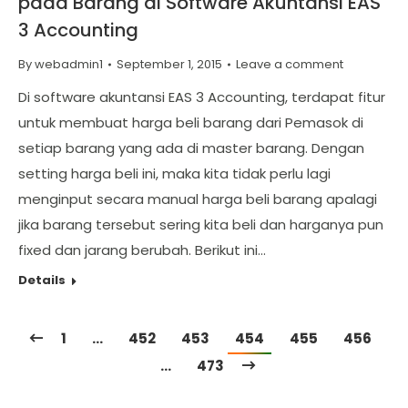
pada Barang di Software Akuntansi EAS
3 Accounting
By
webadmin1
September 1, 2015
Leave a comment
Di software akuntansi EAS 3 Accounting, terdapat fitur
untuk membuat harga beli barang dari Pemasok di
setiap barang yang ada di master barang. Dengan
setting harga beli ini, maka kita tidak perlu lagi
menginput secara manual harga beli barang apalagi
jika barang tersebut sering kita beli dan harganya pun
fixed dan jarang berubah. Berikut ini…
Details
1
…
452
453
454
455
456
…
473