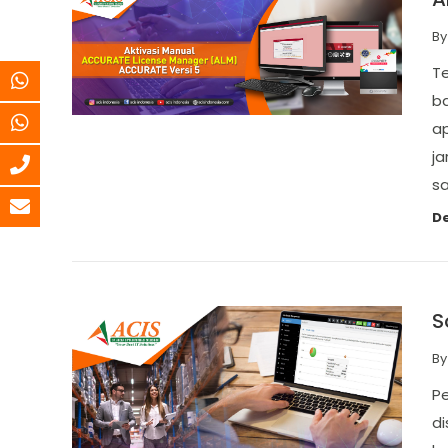
B
T
b
ap
ja
sa
De
S
B
P
di