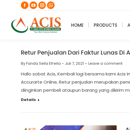
Facebook
YouTube
Instagram
Whatsapp
page
page
page
page
opens
opens
opens
opens
HOME
PRODUCTS
in
in
in
in
new
new
new
new
window
window
window
window
Retur Penjualan Dari Faktur Lunas Di 
By
Fanda Sella Efrelia
Juli 7, 2021
Leave a comment
Hallo sobat Acis, Kembali lagi bersama kami Acis
Accurarte Online, Retur penjualan merupakan pen
diinginkan pembeli ataupun barang yang dikirim 
Details
A