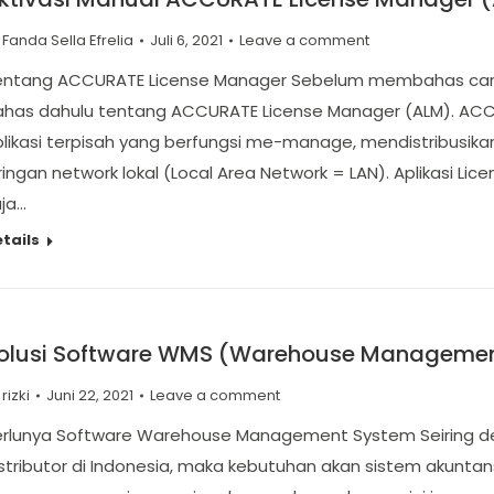
y
Fanda Sella Efrelia
Juli 6, 2021
Leave a comment
entang ACCURATE License Manager Sebelum membahas cara 
ahas dahulu tentang ACCURATE License Manager (ALM). ACC
likasi terpisah yang berfungsi me-manage, mendistribusikan
ringan network lokal (Local Area Network = LAN). Aplikasi Li
ja…
tails
olusi Software WMS (Warehouse Management
y
rizki
Juni 22, 2021
Leave a comment
erlunya Software Warehouse Management System Seiring 
stributor di Indonesia, maka kebutuhan akan sistem akunt