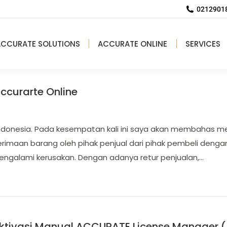
02129018
ACCURATE SOLUTIONS
ACCURATE ONLINE
SERVICES
Accurarte Online
 Indonesia. Pada kesempatan kali ini saya akan membahas men
erimaan barang oleh pihak penjual dari pihak pembeli deng
mengalami kerusakan. Dengan adanya retur penjualan,…
ktivasi Manual ACCURATE License Manager 