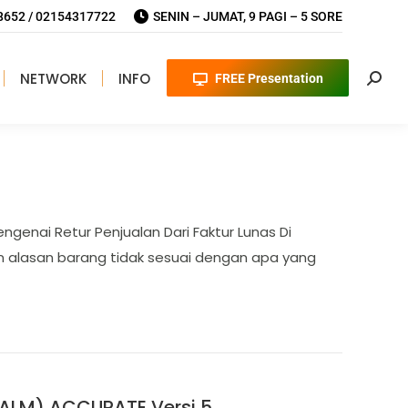
652 / 02154317722
SENIN – JUMAT, 9 PAGI – 5 SORE
NETWORK
INFO
FREE Presentation
Searc
genai Retur Penjualan Dari Faktur Lunas Di
an alasan barang tidak sesuai dengan apa yang
(ALM) ACCURATE Versi 5