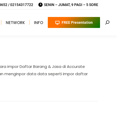
652 / 02154317722
SENIN – JUMAT, 9 PAGI – 5 SORE
NETWORK
INFO
FREE Presentation
Searc
Cara impor Daftar Barang & Jasa di Accurate
an menginpor data data seperti impor daftar