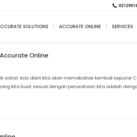
02129018
ACCURATE SOLUTIONS
ACCURATE ONLINE
SERVICES
 Accurate Online
aik sobat Acis disini kita akan memabahas kembali seputar 
yang kita buat sesuai dengan perusahaan kita adalah deng
nline