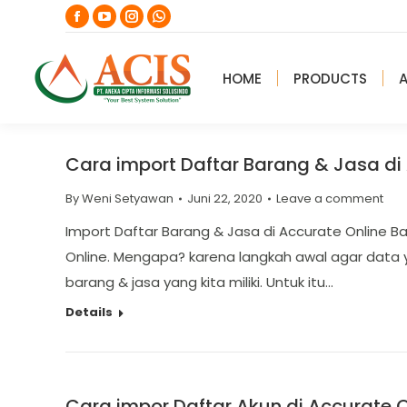
Facebook
YouTube
Instagram
Whatsapp
page
page
page
page
opens
opens
opens
opens
HOME
PRODUCTS
in
in
in
in
new
new
new
new
window
window
window
window
Cara import Daftar Barang & Jasa di
By
Weni Setyawan
Juni 22, 2020
Leave a comment
Import Daftar Barang & Jasa di Accurate Online B
Online. Mengapa? karena langkah awal agar data 
barang & jasa yang kita miliki. Untuk itu…
Details
Cara impor Daftar Akun di Accurate O