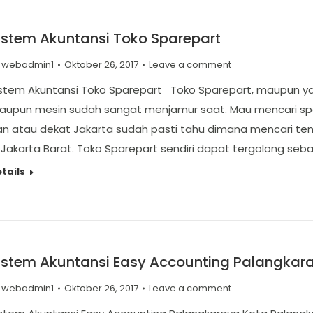
istem Akuntansi Toko Sparepart
y
webadmin1
Oktober 26, 2017
Leave a comment
istem Akuntansi Toko Sparepart Toko Sparepart, maupun y
upun mesin sudah sangat menjamur saat. Mau mencari spare
an atau dekat Jakarta sudah pasti tahu dimana mencari te
 Jakarta Barat. Toko Sparepart sendiri dapat tergolong seb
tails
istem Akuntansi Easy Accounting Palangkar
y
webadmin1
Oktober 26, 2017
Leave a comment