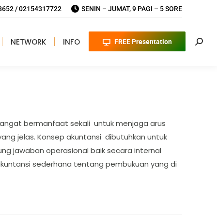
652 / 02154317722
SENIN – JUMAT, 9 PAGI – 5 SORE
NETWORK
INFO
FREE Presentation
Searc
sangat bermanfaat sekali untuk menjaga arus
ang jelas. Konsep akuntansi dibutuhkan untuk
g jawaban operasional baik secara internal
 akuntansi sederhana tentang pembukuan yang di