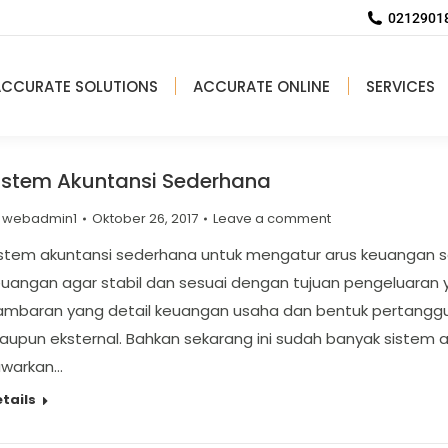
02129018
ACCURATE SOLUTIONS
ACCURATE ONLINE
SERVICES
istem Akuntansi Sederhana
y
webadmin1
Oktober 26, 2017
Leave a comment
istem akuntansi sederhana untuk mengatur arus keuangan 
uangan agar stabil dan sesuai dengan tujuan pengeluaran y
ambaran yang detail keuangan usaha dan bentuk pertanggun
aupun eksternal. Bahkan sekarang ini sudah banyak sistem
awarkan…
tails