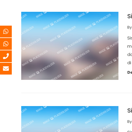
S
B
S
ma
d
di
De
S
B