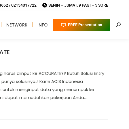
652 / 02154317722
SENIN – JUMAT, 9 PAGI – 5 SORE
NETWORK
INFO
FREE Presentation
Searc
RATE
 harus diinput ke ACCURATE?? Butuh Solusi Entry
unya solusinya..! Kami ACIS Indonesia
n untuk menginput data yang menumpuk ke
mi dapat memudahkan pekerjaan Anda.…