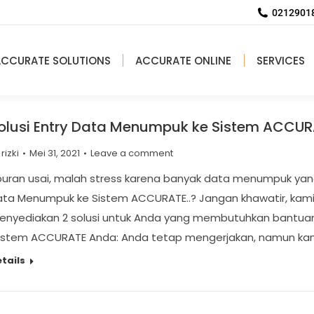
02129018
ACCURATE SOLUTIONS
ACCURATE ONLINE
SERVICES
olusi Entry Data Menumpuk ke Sistem ACCU
y
rizki
Mei 31, 2021
Leave a comment
buran usai, malah stress karena banyak data menumpuk yang
ta Menumpuk ke Sistem ACCURATE..? Jangan khawatir, kami p
enyediakan 2 solusi untuk Anda yang membutuhkan bantua
ystem ACCURATE Anda: Anda tetap mengerjakan, namun ka
tails