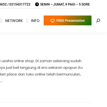
652 / 02154317722
SENIN – JUMAT, 9 PAGI – 5 SORE
NETWORK
INFO
FREE Presentation
Searc
uk usaha online shop. Di zaman sekerang sudah
nya jual beli langsung di era sekaran apapun itu
ket place dan toko online telah bermunculan,
a…