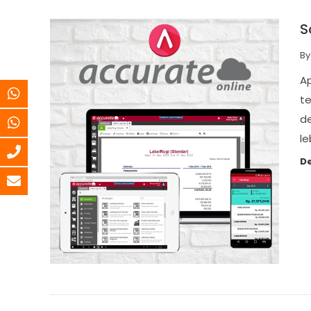
S
B
A
te
d
le
De