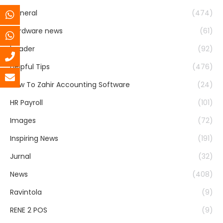
General
(474)
Hardware news
(61)
header
(92)
Helpful Tips
(476)
How To Zahir Accounting Software
(24)
HR Payroll
(101)
Images
(72)
Inspiring News
(191)
Jurnal
(32)
News
(408)
Ravintola
(9)
RENE 2 POS
(9)