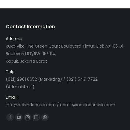
Contact Information
Address
Ruko Viko The Green Court Boulevard Timur, Blok AX-05, Jl.
Boulevard RT/RW 05/014,
Kapuk, Jakarta Barat
Telp :
(021) 2901 8652 (Marketing) / (021) 5431 7722
(Administrasi)
Email :
info@acisindonesia.com
/
admin@acisindonesia.com
Find us on:
Facebook
YouTube
Instagram
Website
Whatsapp
page
page
page
page
page