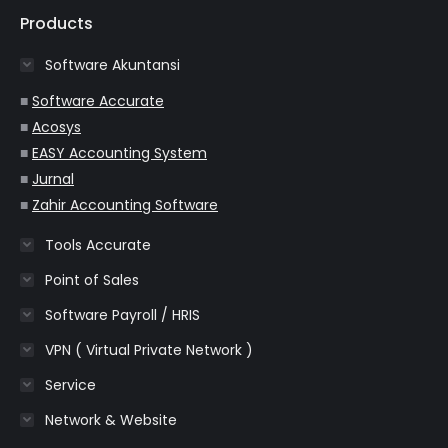
opens
opens
opens
opens
opens
Products
in
in
in
in
in
Software Akuntansi
new
new
new
new
new
window
window
window
window
window
■
Software Accurate
■
Acosys
■
EASY Accounting System
■
Jurnal
■
Zahir Accounting Software
Tools Accurate
Point of Sales
Software Payroll / HRIS
VPN ( Virtual Private Network )
Service
Network & Website