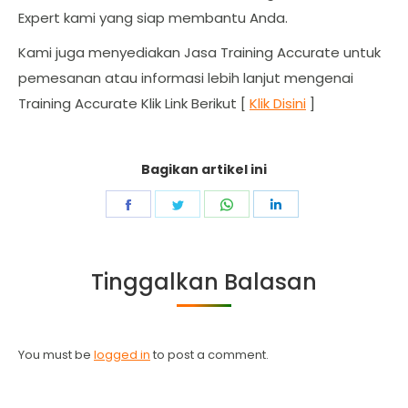
Expert kami yang siap membantu Anda.
Kami juga menyediakan Jasa Training Accurate untuk
pemesanan atau informasi lebih lanjut mengenai
Training Accurate Klik Link Berikut [
Klik Disini
]
Bagikan artikel ini
Share
Share
Share
Share
on
on
on
on
Facebook
Twitter
WhatsApp
LinkedIn
Tinggalkan Balasan
You must be
logged in
to post a comment.