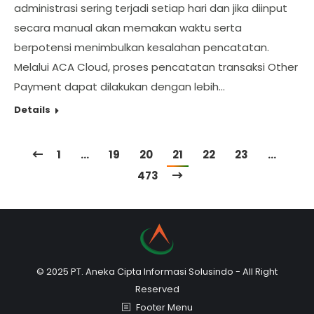
administrasi sering terjadi setiap hari dan jika diinput
secara manual akan memakan waktu serta
berpotensi menimbulkan kesalahan pencatatan.
Melalui ACA Cloud, proses pencatatan transaksi Other
Payment dapat dilakukan dengan lebih…
Details
1
…
19
20
21
22
23
…
473
© 2025 PT. Aneka Cipta Informasi Solusindo - All Right
Reserved
Footer Menu