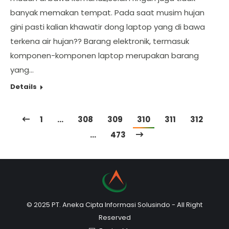
banyak memakan tempat. Pada saat musim hujan
gini pasti kalian khawatir dong laptop yang di bawa
terkena air hujan?? Barang elektronik, termasuk
komponen-komponen laptop merupakan barang
yang…
Details
1
…
308
309
310
311
312
…
473
© 2025 PT. Aneka Cipta Informasi Solusindo - All Right
Reserved