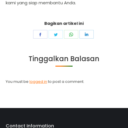
kami yang siap membantu Anda.
Bagikan artikel ini
Share
Share
Share
Share
on
on
on
on
Facebook
Twitter
WhatsApp
LinkedIn
Tinggalkan Balasan
You must be
logged in
to post a comment.
Contact Information