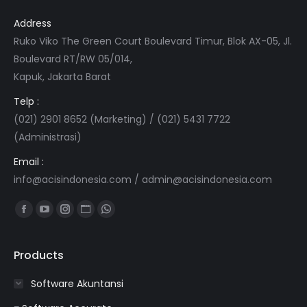
Address
Ruko Viko The Green Court Boulevard Timur, Blok AX-05, Jl.
Boulevard RT/RW 05/014,
Kapuk, Jakarta Barat
Telp :
(021) 2901 8652 (Marketing) / (021) 5431 7722
(Administrasi)
Email :
info@acisindonesia.com
/
admin@acisindonesia.com
Find us on:
Facebook
YouTube
Instagram
Website
Whatsapp
page
page
page
page
page
opens
opens
opens
opens
opens
Products
in
in
in
in
in
Software Akuntansi
new
new
new
new
new
window
window
window
window
window