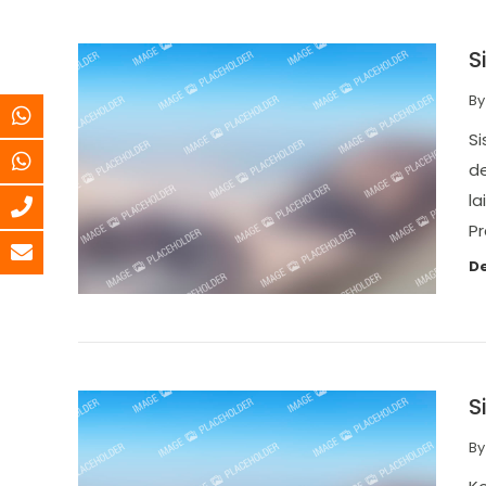
S
B
Si
de
la
P
De
S
B