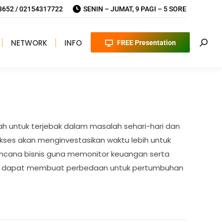
652 / 02154317722
SENIN – JUMAT, 9 PAGI – 5 SORE
NETWORK
INFO
FREE Presentation
Searc
ah untuk terjebak dalam masalah sehari-hari dan
kses akan menginvestasikan waktu lebih untuk
ncana bisnis guna memonitor keuangan serta
uktur dapat membuat perbedaan untuk pertumbuhan