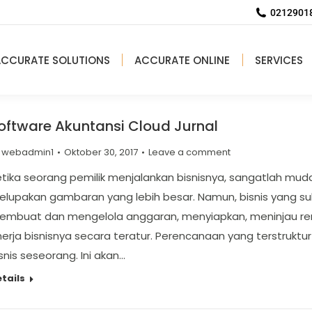
02129018
ACCURATE SOLUTIONS
ACCURATE ONLINE
SERVICES
oftware Akuntansi Cloud Jurnal
y
webadmin1
Oktober 30, 2017
Leave a comment
tika seorang pemilik menjalankan bisnisnya, sangatlah mud
lupakan gambaran yang lebih besar. Namun, bisnis yang su
embuat dan mengelola anggaran, menyiapkan, meninjau re
inerja bisnisnya secara teratur. Perencanaan yang terstr
snis seseorang. Ini akan…
tails