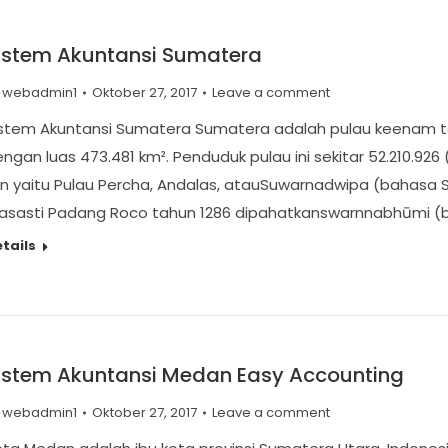
istem Akuntansi Sumatera
y
webadmin1
Oktober 27, 2017
Leave a comment
stem Akuntansi Sumatera Sumatera adalah pulau keenam terb
ngan luas 473.481 km². Penduduk pulau ini sekitar 52.210.926
in yaitu Pulau Percha, Andalas, atauSuwarnadwipa (bahasa 
rasasti Padang Roco tahun 1286 dipahatkanswarnnabhūmi (b
tails
istem Akuntansi Medan Easy Accounting
y
webadmin1
Oktober 27, 2017
Leave a comment