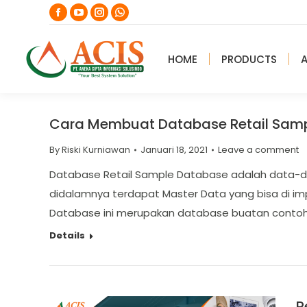
Facebook
YouTube
Instagram
Whatsapp
page
page
page
page
opens
opens
opens
opens
HOME
PRODUCTS
in
in
in
in
new
new
new
new
window
window
window
window
Cara Membuat Database Retail Samp
By
Riski Kurniawan
Januari 18, 2021
Leave a comment
Database Retail Sample Database adalah data-da
didalamnya terdapat Master Data yang bisa di import
Database ini merupakan database buatan contoh
Details
P