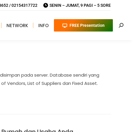
652 / 02154317722
SENIN – JUMAT, 9 PAGI – 5 SORE
NETWORK
INFO
FREE Presentation
Searc
disimpan pada server. Database sendiri yang
of Vendors, List of Suppliers dan Fixed Asset.
n Rumah dan Usaha Anda