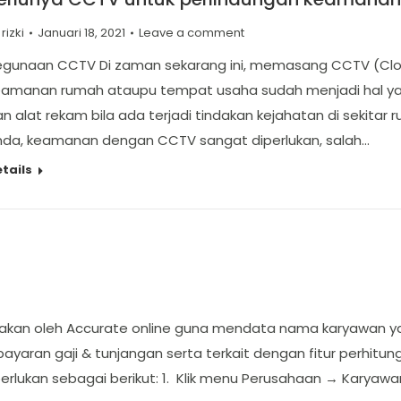
y
rizki
Januari 18, 2021
Leave a comment
gunaan CCTV Di zaman sekarang ini, memasang CCTV (Closed
eamanan rumah ataupu tempat usaha sudah menjadi hal yang
n alat rekam bila ada terjadi tindakan kejahatan di sekitar
nda, keamanan dengan CCTV sangat diperlukan, salah…
tails
isediakan oleh Accurate online guna mendata nama karyawan
aran gaji & tunjangan serta terkait dengan fitur perhitu
erlukan sebagai berikut: 1. Klik menu Perusahaan → Karyaw