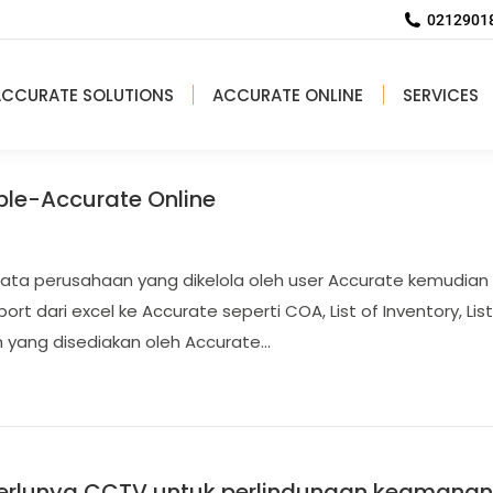
02129018
ACCURATE SOLUTIONS
ACCURATE ONLINE
SERVICES
le-Accurate Online
ta perusahaan yang dikelola oleh user Accurate kemudian 
 dari excel ke Accurate seperti COA, List of Inventory, List 
 yang disediakan oleh Accurate…
erlunya CCTV untuk perlindungan keamana