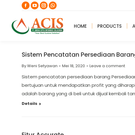
Facebook
YouTube
Instagram
Whatsapp
page
page
page
page
opens
opens
opens
opens
HOME
PRODUCTS
in
in
in
in
new
new
new
new
window
window
window
window
Sistem Pencatatan Persediaan Baran
By
Weni Setyawan
Mei 18, 2020
Leave a comment
Sistem pencatatan persediaan barang Persediaan ba
bertujuan untuk mendapatkan profit yang diharapk
adalah barang yang di beli untuk dijual kembali ta
Details
Fitur Accurate