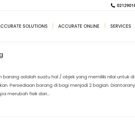
02129018
ACCURATE SOLUTIONS
ACCURATE ONLINE
SERVICES
g
rang adalah suatu hal / objek yang memiliki nilai untuk di 
an. Persediaan barang di bagi menjadi 2 bagian. Diantaran
npa merubah fisik dari…