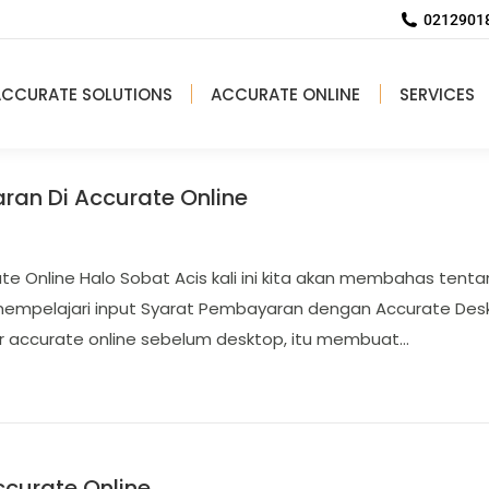
02129018
ACCURATE SOLUTIONS
ACCURATE ONLINE
SERVICES
n Di Accurate Online
 Online Halo Sobat Acis kali ini kita akan membahas ten
mempelajari input Syarat Pembayaran dengan Accurate Deskt
jar accurate online sebelum desktop, itu membuat…
curate Online