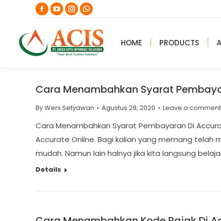
Facebook
YouTube
Instagram
Whatsapp
page
page
page
page
opens
opens
opens
opens
HOME
PRODUCTS
in
in
in
in
new
new
new
new
window
window
window
window
Cara Menambahkan Syarat Pembayara
By
Weni Setyawan
Agustus 28, 2020
Leave a comment
Cara Menambahkan Syarat Pembayaran Di Accurate
Accurate Online. Bagi kalian yang memang telah 
mudah. Namun lain halnya jika kita langsung bela
Details
Cara Menambahkan Kode Pajak Di Ac